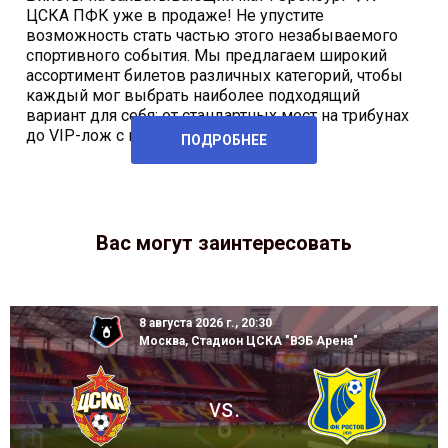
ЦСКА ПФК уже в продаже! Не упустите
возможность стать частью этого незабываемого
спортивного события. Мы предлагаем широкий
ассортимент билетов различных категорий, чтобы
каждый мог выбрать наиболее подходящий
вариант для себя: от стандартных мест на трибунах
до VIP-лож с превосходным видом на
ПОДРОБНЕЕ
Вас могут заинтересовать
8 августа 2026 г., 20:30
Москва, Стадион ЦСКА "ВЭБ Арена"
vs.